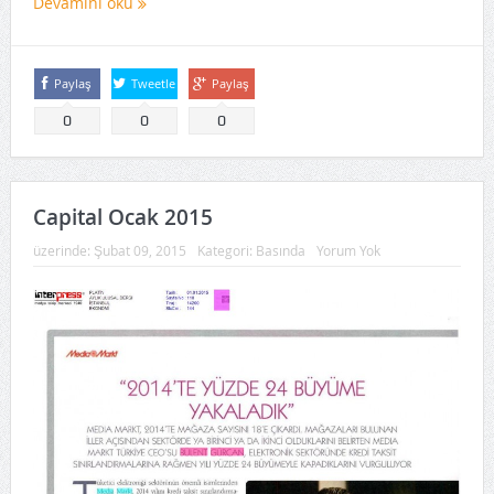
Devamını oku
Paylaş
Tweetle
Paylaş
0
0
0
Capital Ocak 2015
üzerinde:
Şubat 09, 2015
Kategori:
Basında
Yorum Yok