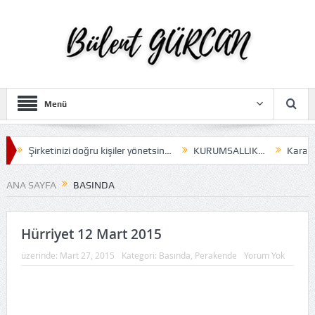
Menü
rketinizi doğru kişiler yönetsin…
KURUMSALLIK…
Karar almak…
ANA SAYFA
BASINDA
Hürriyet 12 Mart 2015
üzerinde:
Mart 27, 2015
Kategori:
Basında
,
Perakende
Yorum Yok