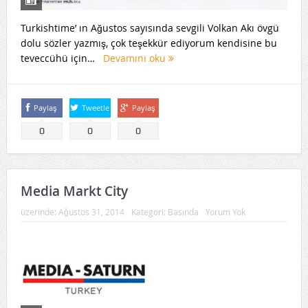
Turkishtime’ ın Ağustos sayısında sevgili Volkan Akı övgü
dolu sözler yazmış, çok teşekkür ediyorum kendisine bu
teveccühü için…
Devamını oku
Paylaş
Tweetle
Paylaş
0
0
0
Media Markt City
üzerinde:
Ağustos 31, 2014
Kategori:
Basında
Yorum Yok