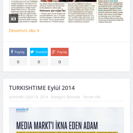
Devamını oku
Paylaş
Tweetle
Paylaş
0
0
0
TURKISHTIME Eylül 2014
üzerinde:
Eylül 19, 2014
Kategori:
Basında
Yorum Yok