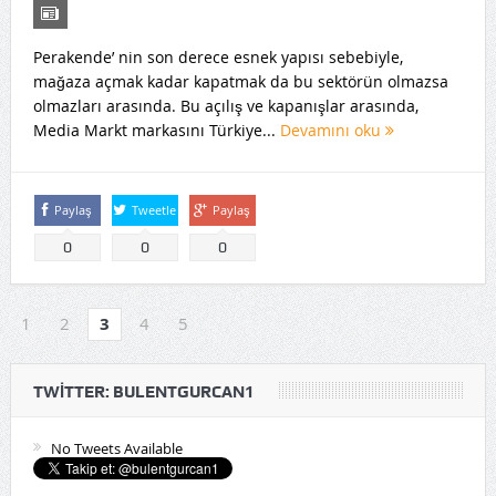
Perakende’ nin son derece esnek yapısı sebebiyle,
mağaza açmak kadar kapatmak da bu sektörün olmazsa
olmazları arasında. Bu açılış ve kapanışlar arasında,
Media Markt markasını Türkiye...
Devamını oku
Paylaş
Tweetle
Paylaş
0
0
0
1
2
3
4
5
TWITTER: BULENTGURCAN1
No Tweets Available