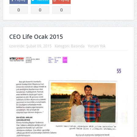
0
0
0
CEO Life Ocak 2015
üzerinde:
Şubat 09, 2015
Kategori:
Basında
Yorum Yok