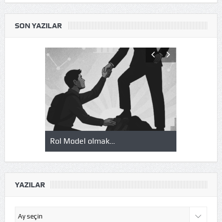
SON YAZILAR
Okuduklarım, izlediklerim…
Şirketinizi
YAZILAR
Yazılar