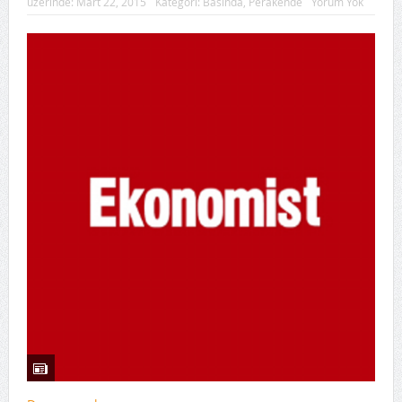
üzerinde:
Mart 22, 2015
Kategori:
Basında
,
Perakende
Yorum Yok