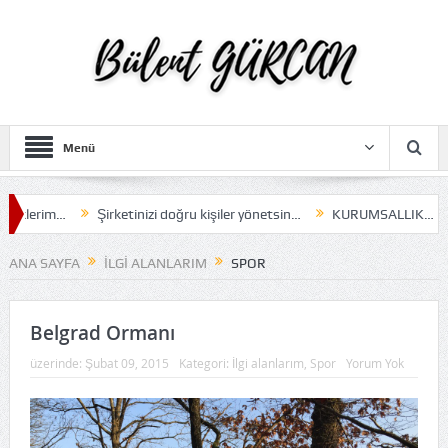
Menü
lerim…
Şirketinizi doğru kişiler yönetsin…
KURUMSALLIK…
Ka
ANA SAYFA
İLGI ALANLARIM
SPOR
Belgrad Ormanı
üzerinde:
Şubat 09, 2015
Kategori:
İlgi alanlarım
,
Spor
Yorum Yok