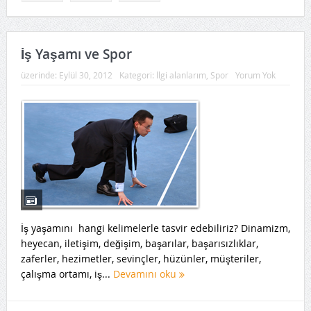
İş Yaşamı ve Spor
üzerinde:
Eylül 30, 2012
Kategori:
İlgi alanlarım
,
Spor
Yorum Yok
İş yaşamını hangi kelimelerle tasvir edebiliriz? Dinamizm,
heyecan, iletişim, değişim, başarılar, başarısızlıklar,
zaferler, hezimetler, sevinçler, hüzünler, müşteriler,
çalışma ortamı, iş...
Devamını oku