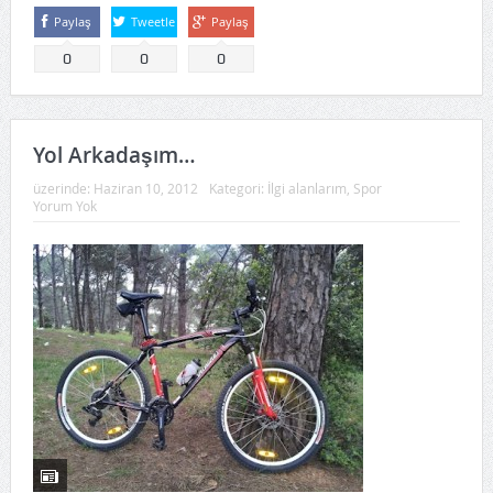
Paylaş
Tweetle
Paylaş
0
0
0
Yol Arkadaşım…
üzerinde:
Haziran 10, 2012
Kategori:
İlgi alanlarım
,
Spor
Yorum Yok