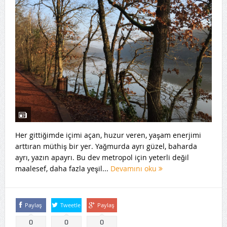
Her gittiğimde içimi açan, huzur veren, yaşam enerjimi
arttıran müthiş bir yer. Yağmurda ayrı güzel, baharda
ayrı, yazın apayrı. Bu dev metropol için yeterli değil
maalesef, daha fazla yeşil...
Devamını oku
Paylaş
Tweetle
Paylaş
0
0
0