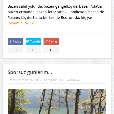
Bazen sahil yolunda, bazen Çengelköy’de, bazen Ada’da,
bazen ormanda, bazen fotoğraftaki Çamlıca’da, bazen de
Polonezköy’de, hatta bir kez de Bodrum’da, hiç yor...
Devamını oku
Paylaş
Tweetle
Paylaş
0
0
0
Sporsuz günlerim…
üzerinde:
Mart 26, 2012
Kategori:
Spor
Yorum Yok