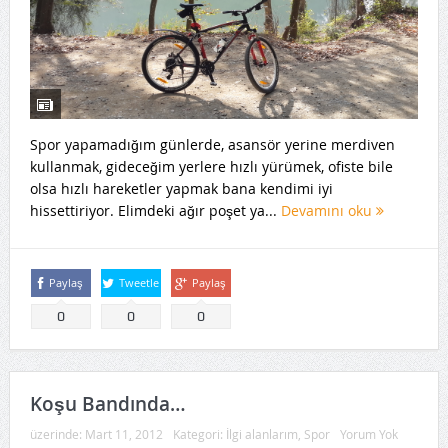
Spor yapamadığım günlerde, asansör yerine merdiven
kullanmak, gideceğim yerlere hızlı yürümek, ofiste bile
olsa hızlı hareketler yapmak bana kendimi iyi
hissettiriyor. Elimdeki ağır poşet ya...
Devamını oku
Paylaş
Tweetle
Paylaş
0
0
0
Koşu Bandında…
üzerinde:
Mart 11, 2012
Kategori:
İlgi alanlarım
,
Spor
Yorum Yok