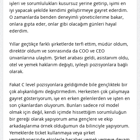
işleri ve sorumlulukları kusursuz yerine getirip, işimi en
iyi yapacak şekilde kendimi geliştirmeye gayret ederdim.
O zamanlarda benden deneyimli yöneticilerime bakar,
onlara gıpta eder, onlar gibi olacağım günleri hayal
ederdim.
Yıllar geçtikçe farklı şirketlerde terfi ettim, müdür oldum,
direktör oldum ve sonrasında da COO ve CEO
ünvanlarına ulaştım. Şirket arabası geldi, asistanım oldu,
otel ve yemek haklarım değişti, iyileşti pozisyonlara bağlı
olarak.
Fakat C level pozisyonlara geldiğimde bile gençlikteki bir
çok alışkanlığımı değiştirmedim. Herkesten çok çalışmaya
gayret gösteriyorum, işe en erken gelenlerden ve işten en
son çıkanlardan oluyorum. Bunları sadece rol model
olmak için değil, kendi içimde hissettiğim sorumluluğun
bir gereği olarak yapıyorum ama gençlere ve ekip
arkadaşlarıma örnek olduğumun da bilinciyle yapıyorum.
Yemeklerde ticket kullanmaya veya şirket
yemekhanesinde ekiplerle beraber yemek yemeye devam