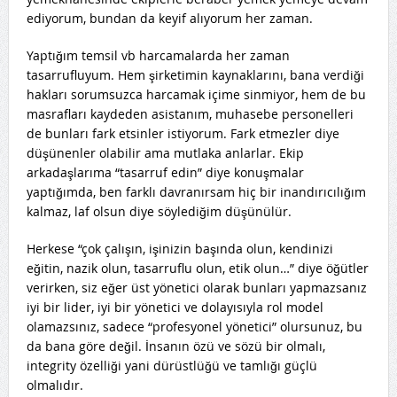
ediyorum, bundan da keyif alıyorum her zaman.
Yaptığım temsil vb harcamalarda her zaman
tasarrufluyum. Hem şirketimin kaynaklarını, bana verdiği
hakları sorumsuzca harcamak içime sinmiyor, hem de bu
masrafları kaydeden asistanım, muhasebe personelleri
de bunları fark etsinler istiyorum. Fark etmezler diye
düşünenler olabilir ama mutlaka anlarlar. Ekip
arkadaşlarıma “tasarruf edin” diye konuşmalar
yaptığımda, ben farklı davranırsam hiç bir inandırıcılığım
kalmaz, laf olsun diye söylediğim düşünülür.
Herkese “çok çalışın, işinizin başında olun, kendinizi
eğitin, nazik olun, tasarruflu olun, etik olun…” diye öğütler
verirken, siz eğer üst yönetici olarak bunları yapmazsanız
iyi bir lider, iyi bir yönetici ve dolayısıyla rol model
olamazsınız, sadece “profesyonel yönetici” olursunuz, bu
da bana göre değil. İnsanın özü ve sözü bir olmalı,
integrity özelliği yani dürüstlüğü ve tamlığı güçlü
olmalıdır.