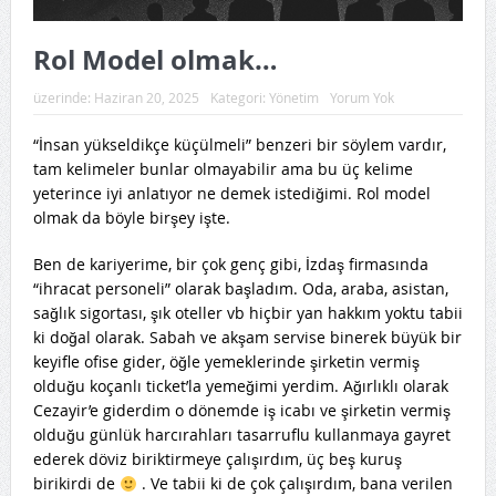
Rol Model olmak…
üzerinde:
Haziran 20, 2025
Kategori:
Yönetim
Yorum Yok
“İnsan yükseldikçe küçülmeli” benzeri bir söylem vardır,
tam kelimeler bunlar olmayabilir ama bu üç kelime
yeterince iyi anlatıyor ne demek istediğimi. Rol model
olmak da böyle birşey işte.
Ben de kariyerime, bir çok genç gibi, İzdaş firmasında
“ihracat personeli” olarak başladım. Oda, araba, asistan,
sağlık sigortası, şık oteller vb hiçbir yan hakkım yoktu tabii
ki doğal olarak. Sabah ve akşam servise binerek büyük bir
keyifle ofise gider, öğle yemeklerinde şirketin vermiş
olduğu koçanlı ticket’la yemeğimi yerdim. Ağırlıklı olarak
Cezayir’e giderdim o dönemde iş icabı ve şirketin vermiş
olduğu günlük harcırahları tasarruflu kullanmaya gayret
ederek döviz biriktirmeye çalışırdım, üç beş kuruş
birikirdi de
. Ve tabii ki de çok çalışırdım, bana verilen