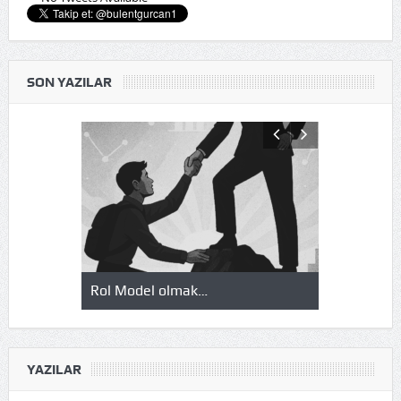
SON YAZILAR
l Model olmak…
Okuduklarım, izlediklerim…
YAZILAR