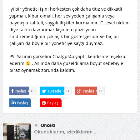
İyi bir yönetici işini herkesten çok daha titiz ve dikkatli
yapmalı, kibar olmalı, her seviyeden çalışanla veya
paydaşla kaliteli, saygılı ilişkiler kurmalıdır. C Level oldum
diye farklı davranmak kişinin o pozisyonu
sindiremediğinin çok açık bir göstergesidir ve hiç bir
çalışan da böyle bir yöneticiye saygı duymaz…
PS: Yazının görselini Chatgpt4o yaptı, kendisine teşekkür
ederim
. Aslında daha güzeldi ama boyut sebebiyle
biraz oynamak zorunda kaldım.
Paylaş
Tweetle
Paylaş
0
0
0
Paylaş
Paylaş
Önceki
Okuduklarım, izlediklerim…