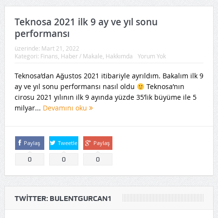
Teknosa 2021 ilk 9 ay ve yıl sonu
performansı
üzerinde:
Mart 21, 2022
Kategori:
Finans
,
Haber / Makale
,
Hakkımda
Yorum Yok
Teknosa’dan Ağustos 2021 itibariyle ayrıldım. Bakalım ilk 9
ay ve yıl sonu performansı nasıl oldu
Teknosa’nın
cirosu 2021 yılının ilk 9 ayında yüzde 35’lik büyüme ile 5
milyar...
Devamını oku
Paylaş
Tweetle
Paylaş
0
0
0
TWITTER: BULENTGURCAN1