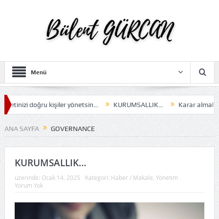
Menü
rketinizi doğru kişiler yönetsin…
KURUMSALLIK…
Karar almak…
ANA SAYFA
GOVERNANCE
KURUMSALLIK…
üzerinde:
Ocak 14, 2025
Kategori:
Haber / Makale
,
Yönetim
Yorum Yok