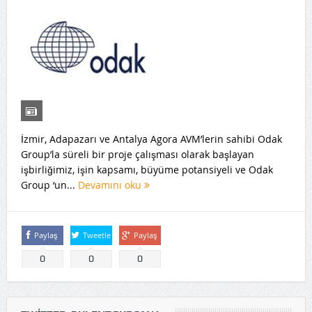
İzmir, Adapazarı ve Antalya Agora AVM’lerin sahibi Odak
Group’la süreli bir proje çalışması olarak başlayan
işbirliğimiz, işin kapsamı, büyüme potansiyeli ve Odak
Group ‘un...
Devamını oku
Paylaş
Tweetle
Paylaş
0
0
0