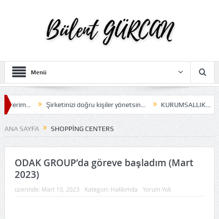
Menü
diklerim…
Şirketinizi doğru kişiler yönetsin…
KURUMSALLIK…
ANA SAYFA
SHOPPING CENTERS
ODAK GROUP’da göreve başladım (Mart
2023)
üzerinde:
Mart 10, 2023
Kategori:
Hakkımda
Yorum Yok