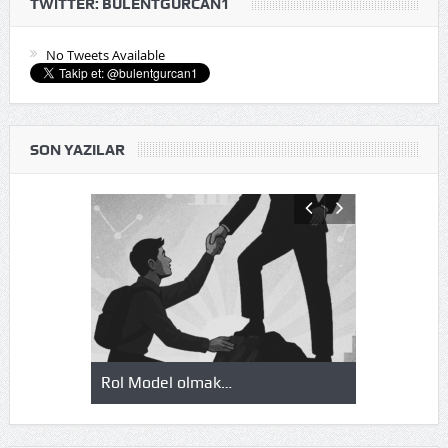
TWITTER: BULENTGURCAN1
No Tweets Available
SON YAZILAR
Rol Model olmak…
Okuduklarım