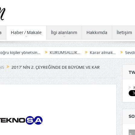
a
Haber / Makale
İlgi alanlarım
Hakkımda
İletişim
ler yönetsin…
KURUMSALLIK…
Karar almak…
Sevdiğim sözler
NS
2017′ NIN 2. ÇEYREĞINDE DE BÜYÜME VE KAR
TW
SO