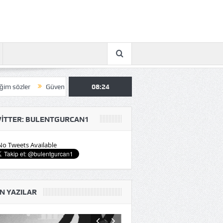
Güven…
Kovuldun…
08:24
Yanındayız Derneği Genel Kurul Toplant
ITTER: BULENTGURCAN1
No Tweets Available
N YAZILAR