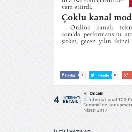
Paylaş
Tweetle
P
0
0
Önceki
4. International TCG Re
Summit’ de konuşmacı
Nisan 2017
İLGILI YAZILAR