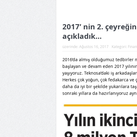
2017′ nin 2. çeyreğ
açıkladık…
üzerinde:
Ağustos 16, 2017
Kategori:
Finan
Karar 
2016’da almış olduğumuz tedbirler 
başlayan ve devam eden 2017 yılının
yaşıyoruz. Teknosa’daki iş arkadaşlar
Herkes çok yoğun, çok fedakarca ve çok
daha da iyi bir şekilde yukarılara ta
sonraki yıllara da hazırlanıyoruz a