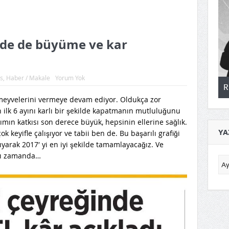
inde de büyüme ve kar
s
,
Haber / Makale
Yorum Yok
almak…
Rol Model olmak…
meyvelerini vermeye devam ediyor. Oldukça zor
 ilk 6 ayını karlı bir şekilde kapatmanın mutluluğunu
ımın katkısı son derece büyük, hepsinin ellerine sağlık.
YA
 keyifle çalışıyor ve tabii ben de. Bu başarılı grafiği
şıyarak 2017′ yi en iyi şekilde tamamlayacağız. Ve
ynı zamanda…
Yaz