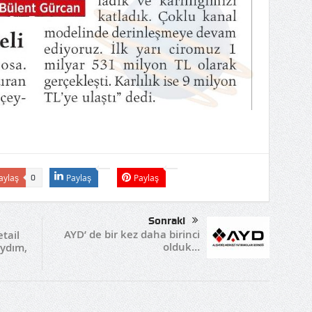
aylaş
Paylaş
Paylaş
0
Sonraki
AYD’ de bir kez daha birinci
tail
olduk…
ydım,