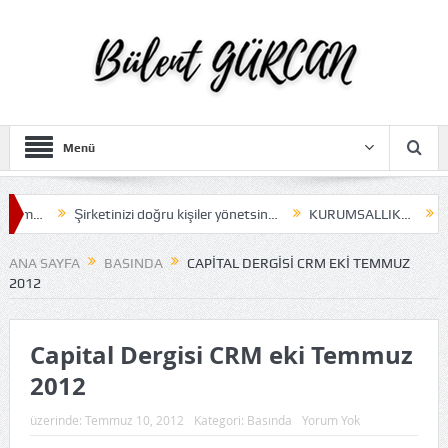
Menü
erim…
Şirketinizi doğru kişiler yönetsin…
KURUMSALLIK…
Kar
ANA SAYFA
BASINDA
CAPITAL DERGISI CRM EKI TEMMUZ
2012
Capital Dergisi CRM eki Temmuz
2012
üzerinde:
Temmuz 10, 2012
Kategori:
Basında
Yorum Yok