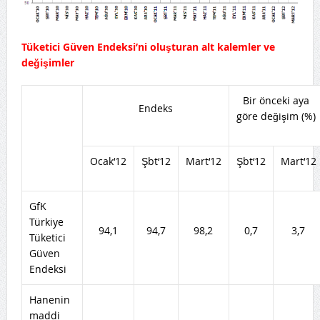
Tüketici Güven Endeksi’ni oluşturan alt kalemler ve
değişimler
Bir önceki aya
Endeks
göre değişim (%)
Ocak‘12
Şbt‘12
Mart‘12
Şbt‘12
Mart‘12
GfK
Türkiye
94,1
94,7
98,2
0,7
3,7
Tüketici
Güven
Endeksi
Hanenin
maddi