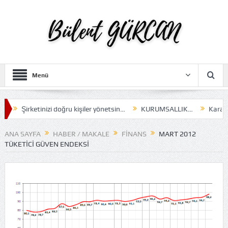
Menü
Şirketinizi doğru kişiler yönetsin…
KURUMSALLIK…
Karar alm
ANA SAYFA
HABER / MAKALE
FINANS
MART 2012
TÜKETICI GÜVEN ENDEKSI