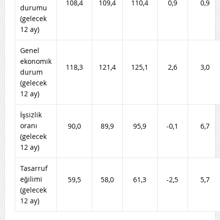
108,4
109,4
110,4
0,9
0,9
durumu
(gelecek
12 ay)
Genel
ekonomik
118,3
121,4
125,1
2,6
3,0
durum
(gelecek
12 ay)
İşsizlik
oranı
90,0
89,9
95,9
-0,1
6,7
(gelecek
12 ay)
Tasarruf
eğilimi
59,5
58,0
61,3
-2,5
5,7
(gelecek
12 ay)