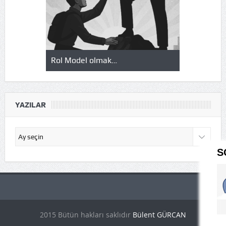
ak…
Okuduklarım, izlediklerim…
Şirk
YAZILAR
Yazılar
S
2015 Bütün hakları saklıdır
Bülent GÜRCAN