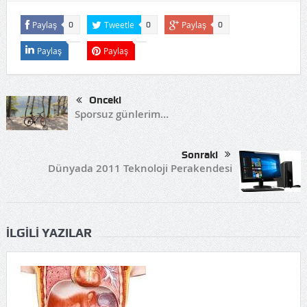
Paylaş
Tweetle
Paylaş
0
0
0
Paylaş
Paylaş
Önceki
Sporsuz günlerim…
Sonraki
Dünyada 2011 Teknoloji Perakendesi
İLGILI YAZILAR