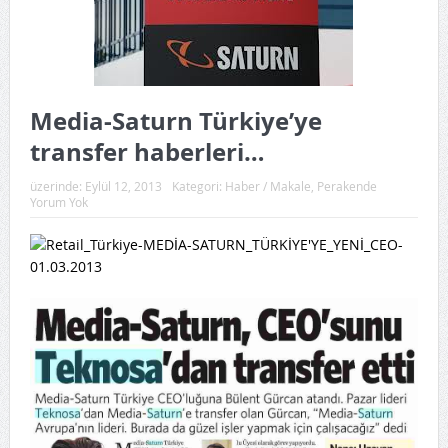
Media-Saturn Türkiye’ye
transfer haberleri…
üzerinde:
Eylül 12, 2013
Kategori:
Haber / Makale
,
Perakende
Yorum Yok