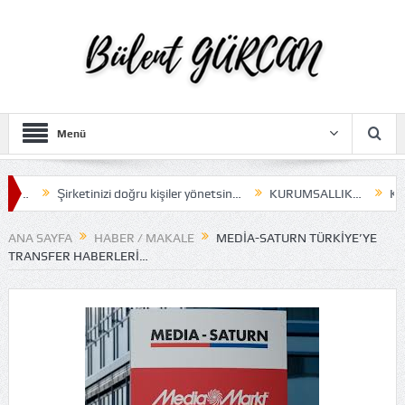
Menü
…
Şirketinizi doğru kişiler yönetsin…
KURUMSALLIK…
Karar 
ANA SAYFA
HABER / MAKALE
MEDIA-SATURN TÜRKIYE’YE
TRANSFER HABERLERI…