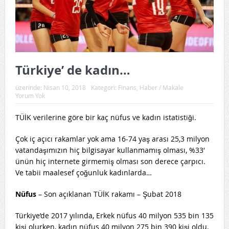
Türkiye’ de kadın…
üzerinde:
Nisan 10, 2018
Kategori:
Finans
,
Haber / Makale
Yorum Yok
TÜİK verilerine göre bir kaç nüfus ve kadın istatistiği.
Çok iç açıcı rakamlar yok ama 16-74 yaş arası 25,3 milyon
vatandaşımızın hiç bilgisayar kullanmamış olması, %33′
ünün hiç internete girmemiş olması son derece çarpıcı.
Ve tabii maalesef çoğunluk kadınlarda…
Nüfus
– Son açıklanan TÜİK rakamı – Şubat 2018
Türkiye’de 2017 yılında, Erkek nüfus 40 milyon 535 bin 135
kişi olurken, kadın nüfus 40 milyon 275 bin 390 kişi oldu.