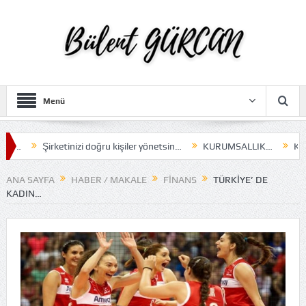
Menü
Şirketinizi doğru kişiler yönetsin…
KURUMSALLIK…
Karar a
ANA SAYFA
HABER / MAKALE
FINANS
TÜRKIYE’ DE
KADIN…