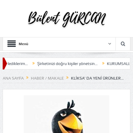
Menü
izlediklerim…
Şirketinizi doğru kişiler yönetsin…
KURUMSALLIK…
ANA SAYFA
HABER / MAKALE
KLİKSA’ DA YENI ÜRÜNLER…