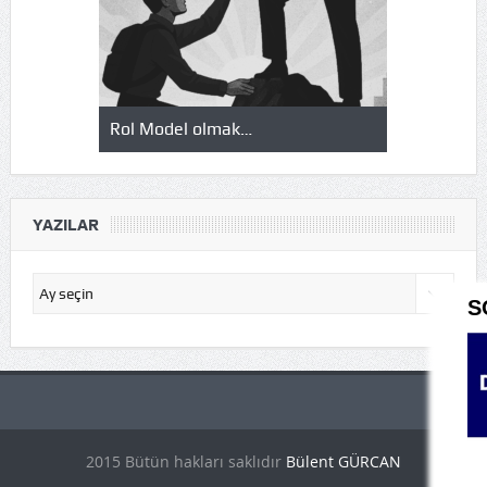
Rol Model olmak…
Okuduklarım
YAZILAR
Yazılar
S
p
2015 Bütün hakları saklıdır
Bülent GÜRCAN